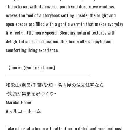
The exterior, with its covered porch and decorative windows,
evokes the feel of a storybook setting. Inside, the bright and
open spaces are filled with a gentle warmth that makes everyday
life feel a little more special. Blending natural textures with
delightful color coordination, this home offers a joyful and
comforting living experience.
【more… @maruko_home】
──────────────────
和歌山/奈良/千葉/愛知・名古屋の注文住宅なら
~笑顔が集まる家づくり~
Maruko-Home
#マルコーホーム
Take a look at a home with attention to detail and excellent cost