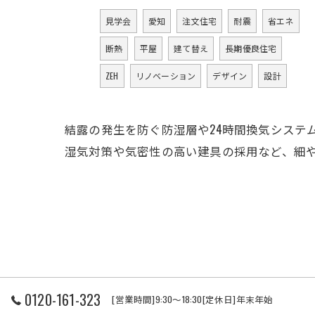
見学会
愛知
注文住宅
耐震
省エネ
断熱
平屋
建て替え
長期優良住宅
ZEH
リノベーション
デザイン
設計
結露の発生を防ぐ防湿層や24時間換気システ
湿気対策や気密性の高い建具の採用など、細
0120-161-323
[営業時間]9:30～18:30[定休日]年末年始