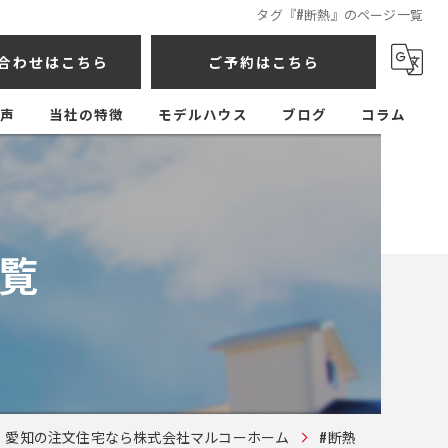
タグ『#断熱』のページ一覧
合わせはこちら
ご予約はこちら
声
当社の特徴
モデルハウス
ブログ
コラム
戸建て
新築
覧
住宅ローン
土地探し
相談
愛知の注文住宅なら株式会社マルコーホーム
#断熱