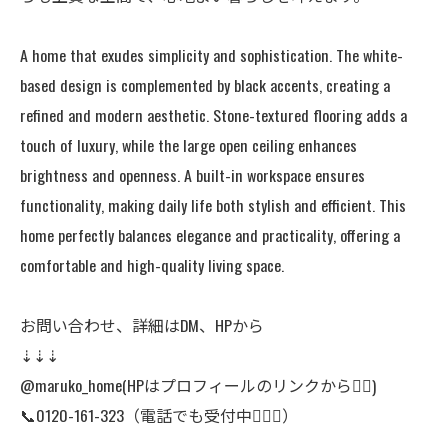
A home that exudes simplicity and sophistication. The white-
based design is complemented by black accents, creating a
refined and modern aesthetic. Stone-textured flooring adds a
touch of luxury, while the large open ceiling enhances
brightness and openness. A built-in workspace ensures
functionality, making daily life both stylish and efficient. This
home perfectly balances elegance and practicality, offering a
comfortable and high-quality living space.
お問い合わせ、詳細はDM、HPから
⇣⇣⇣
@maruko_home(HPはプロフィールのリンクから👆🏻)
📞0120-161-323（電話でも受付中🙆🏻‍♀️）