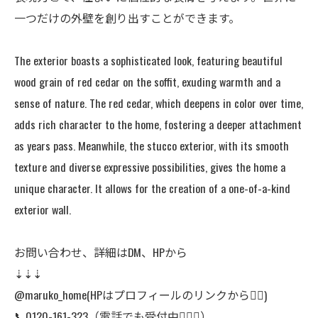
一つだけの外壁を創り出すことができます。
The exterior boasts a sophisticated look, featuring beautiful
wood grain of red cedar on the soffit, exuding warmth and a
sense of nature. The red cedar, which deepens in color over time,
adds rich character to the home, fostering a deeper attachment
as years pass. Meanwhile, the stucco exterior, with its smooth
texture and diverse expressive possibilities, gives the home a
unique character. It allows for the creation of a one-of-a-kind
exterior wall.
お問い合わせ、詳細はDM、HPから
⇣⇣⇣
@maruko_home(HPはプロフィールのリンクから👆🏻)
📞0120-161-323（電話でも受付中🙆🏻‍♀️）