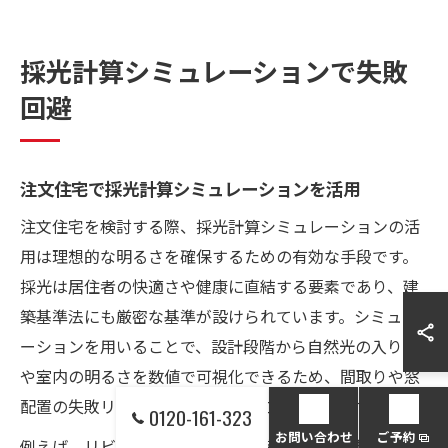
採光計算シミュレーションで失敗
回避
注文住宅で採光計算シミュレーションを活用
注文住宅を検討する際、採光計算シミュレーションの活
用は理想的な明るさを確保するための有効な手段です。
採光は居住者の快適さや健康に直結する要素であり、建
築基準法にも厳密な基準が設けられています。シミュレ
ーションを用いることで、設計段階から自然光の入り方
や室内の明るさを数値で可視化できるため、間取りや窓
配置の失敗リスクを大幅に減らすことが可能です。
0120-161-323
お問い合わせ
ご予約
例えば、リビングや書斎など光が多く必要な空間では、