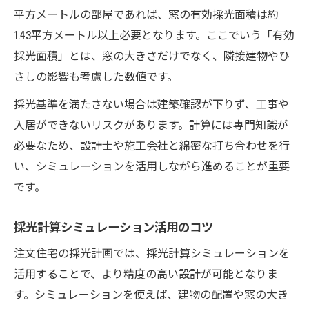
平方メートルの部屋であれば、窓の有効採光面積は約
採光基準を守ることで快適な暮らしを実現
1.43平方メートル以上必要となります。ここでいう「有効
自然光がもたらす注文住宅の健康効果
採光面積」とは、窓の大きさだけでなく、隣接建物やひ
採光度の高い間取りで心地よい生活空間
さしの影響も考慮した数値です。
注文住宅の採光が家族の健康に与える影響
採光基準を満たさない場合は建築確認が下りず、工事や
入居ができないリスクがあります。計算には専門知識が
必要なため、設計士や施工会社と綿密な打ち合わせを行
い、シミュレーションを活用しながら進めることが重要
です。
採光計算シミュレーション活用のコツ
注文住宅の採光計画では、採光計算シミュレーションを
活用することで、より精度の高い設計が可能となりま
す。シミュレーションを使えば、建物の配置や窓の大き