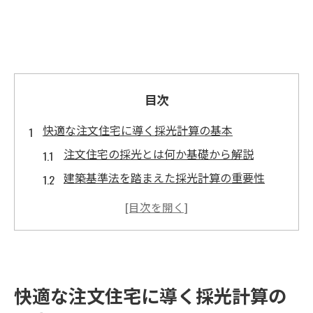
目次
快適な注文住宅に導く採光計算の基本
注文住宅の採光とは何か基礎から解説
建築基準法を踏まえた採光計算の重要性
採光計算シミュレーション活用のコツ
室内で採光計算が必要な理由と注意点
注文住宅の居室で採光が取れない場合の対
策
快適な注文住宅に導く採光計算の
リビングで実現する明るい間取りのコツ