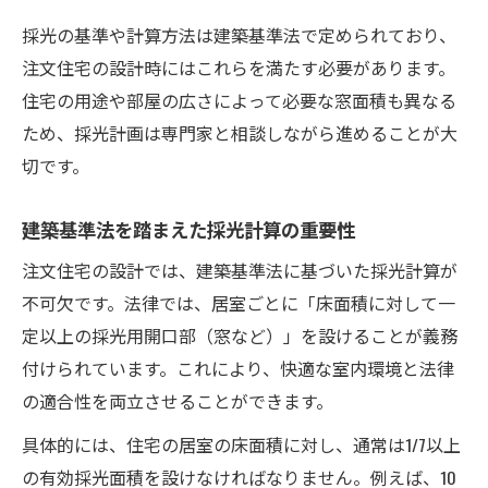
採光の基準や計算方法は建築基準法で定められており、
室内全体の明るさを左右する窓配置術
注文住宅の設計時にはこれらを満たす必要があります。
採光とは何かを意識した間取りの工夫
住宅の用途や部屋の広さによって必要な窓面積も異なる
採光度アップに役立つ設計テクニック
ため、採光計画は専門家と相談しながら進めることが大
採光計算シミュレーションで失敗回避
切です。
注文住宅で採光計算シミュレーションを活
用
建築基準法を踏まえた採光計算の重要性
シミュレーションによる採光基準の確認方
注文住宅の設計では、建築基準法に基づいた採光計算が
法
不可欠です。法律では、居室ごとに「床面積に対して一
採光計算で居室の採光不足を未然に防ぐ
定以上の採光用開口部（窓など）」を設けることが義務
室内の採光計算シミュレーション実践例
付けられています。これにより、快適な室内環境と法律
注文住宅の設計段階で活きる採光計算術
の適合性を両立させることができます。
注文住宅の健康と快適さを支える採光
具体的には、住宅の居室の床面積に対し、通常は1/7以上
注文住宅の健康と採光の深い関係性
の有効採光面積を設けなければなりません。例えば、10