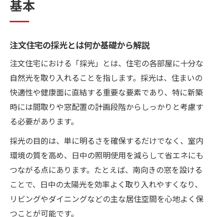
基本
注文住宅リビング採光確保の基本戦略
リビングの採光基準と間取りの関係性
窓配置で実現するリビングの採光改善法
注文住宅の採光とは何か基礎から解説
リビングで採光が取れない時の工夫例
注文住宅における「採光」とは、住宅の各部屋に十分な
注文住宅で室内の明るさを保つ設計術
自然光を取り入れることを指します。採光は、住まいの
採光基準を満たす窓配置の考え方
快適性や健康面に直結する重要な要素であり、特に新築
注文住宅の採光基準と窓配置の基本
時には間取りや窓配置の計画段階からしっかりと考慮す
建築基準法を守る窓サイズと配置の工夫
る必要があります。
採光計算とシミュレーションによる最適化
採光の目的は、単に明るさを確保するだけでなく、室内
居室採光が難しい場合の窓選びポイント
環境の質を高め、日中の照明使用を減らして省エネにも
採光度を高める窓の種類と配置パターン
つながる点にあります。たとえば、南向きの窓を設ける
ことで、日中の太陽光を効率よく取り入れやすくなり、
自然光を活かした注文住宅の設計術
リビングやダイニングなどの主な居住空間を心地よく保
注文住宅で自然光を最大限活かす設計方法
つことが可能です。
採光計算を活用した自然光の取り入れ方