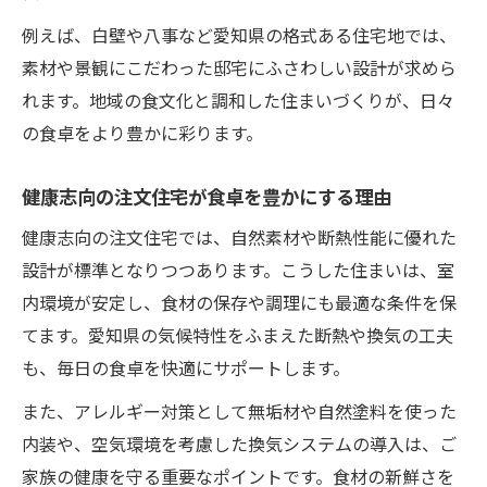
ト
例えば、白壁や八事など愛知県の格式ある住宅地では、
健康志向の注文住宅がもたらす安心の暮ら
素材や景観にこだわった邸宅にふさわしい設計が求めら
し
れます。地域の食文化と調和した住まいづくりが、日々
統一感ある街並みと邸宅設計の魅力を探る
の食卓をより豊かに彩ります。
注文住宅が叶える統一感ある街並みの魅力
健康志向の注文住宅が食卓を豊かにする理由
邸宅設計で街並みに調和する注文住宅とは
愛知県の注文住宅で統一感を演出する方法
健康志向の注文住宅では、自然素材や断熱性能に優れた
設計が標準となりつつあります。こうした住まいは、室
邸宅の統一美を高める注文住宅のデザイン
内環境が安定し、食材の保存や調理にも最適な条件を保
注文住宅が街並みの資産価値を守る理由
てます。愛知県の気候特性をふまえた断熱や換気の工夫
自然素材を活かした愛知の注文住宅実例
も、毎日の食卓を快適にサポートします。
注文住宅で自然素材を活かすメリットとは
また、アレルギー対策として無垢材や自然塗料を使った
愛知県の注文住宅実例から学ぶ素材選び
内装や、空気環境を考慮した換気システムの導入は、ご
健康や快適性を高める自然素材の注文住宅
家族の健康を守る重要なポイントです。食材の新鮮さを