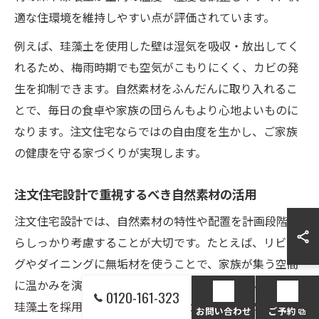
適な住環境を維持しやすい点が評価されています。
例えば、珪藻土を使用した壁は湿気を吸収・放出してく
れるため、梅雨時期でも空気がこもりにくく、カビの発
生を抑制できます。自然素材をふんだんに取り入れるこ
とで、毎日の食卓や家族の団らんもより心地よいものに
なります。注文住宅ならではの自由度を生かし、ご家族
の健康を守る家づくりが実現します。
注文住宅設計で重視するべき自然素材の活用
注文住宅設計では、自然素材の特性や配置を計画段階か
らしっかり考慮することが大切です。たとえば、リビン
グやダイニングに無垢材を使うことで、家族が集う空間
に温かみを演出できます。さらに、外壁や天井に漆喰や
0120-161-323
珪藻土を採用することで、断熱性と調湿性を高め、夏も
お問い合わせ
ご予約