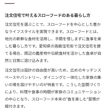
愛知県の理想邸宅を叶える設計の工夫
注文住宅で実現する愛知県の理想邸宅設計
注文住宅で叶えるスローフードのある暮らし方
邸宅の設計美を追求する注文住宅の工夫
注文住宅を選ぶことで、スローフードを中心とした豊か
注文住宅で理想の空間とスローフードを両
なライフスタイルを実現できます。スローフードとは、
立
地元の新鮮な食材を活用し、手間を惜しまずに食事を楽
愛知県の注文住宅で叶える快適な住空間
しむ暮らし方です。愛知県の高級住宅街で注文住宅を建
注文住宅設計で資産価値を高めるポイント
てる場合、周辺の農産物や伝統食材を活かした食卓が自
健康志向なら注文住宅で叶える食卓空間
然と日常に溶け込みます。
注文住宅で作る健康的な食卓空間の魅力
注文住宅は設計の自由度が高いため、広めのキッチンス
スローフードを楽しむ注文住宅のキッチン
ペースやパントリー、ダイニングと一体化した家族の集
工夫
いの場を設けやすいのが特長です。こうした空間づくり
家族の健康を守る注文住宅の食事スペース
により、料理や食事の時間が家族のコミュニケーション
設計
の中心となり、スローフード本来の“食を楽しむ”習慣が
注文住宅で叶える快適ダイニングのポイン
根付きます。