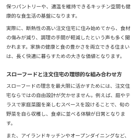
注文住宅設計で重視するべき自然素材の活
保つパントリーや、適温を維持できるキッチン空間も健
用
康的な食生活の基盤になります。
自然素材が映える愛知の注文住宅実例紹介
実際に、断熱性の高い注文住宅に住み始めてから、食材
快適な暮らしに導く邸宅づくりの最新トレンド
の傷みが減り、調理の手間が軽減したという声も多く聞
注文住宅の最新トレンドで快適な暮らしを
かれます。家族の健康と食の豊かさを両立できる住まい
実現
は、長く快適に暮らすための大きな価値となります。
スローフード時代の注文住宅設計ポイント
愛知県で注目の注文住宅最新トレンド紹介
スローフードと注文住宅の理想的な組み合わせ方
快適な住まいを叶える注文住宅の工夫
スローフードの理念を最大限に活かすためには、注文住
注文住宅で取り入れたい今注目のアイデア
宅ならではの自由設計が欠かせません。例えば、庭やテ
ラスで家庭菜園を楽しむスペースを設けることで、旬の
野菜を自ら収穫し、食卓に並べる体験が日常となりま
す。
また、アイランドキッチンやオープンダイニングなど、