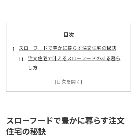
目次
スローフードで豊かに暮らす注文住宅の秘訣
注文住宅で叶えるスローフードのある暮ら
し方
健康志向の注文住宅が食卓を豊かにする理
由
スローフードと注文住宅の理想的な組み合
わせ方
食を楽しむ注文住宅設計のアイデア集
スローフードで豊かに暮らす注文
注文住宅で始める家族のスローフード時間
住宅の秘訣