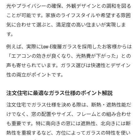
光やプライバシーの確保、外観デザインとの調和を図る
選び
ことが可能です。家族のライフスタイルや希望する雰囲
美しい注文住宅を彩る高断熱ガラスの選択
気に合わせて選ぶと、満足度の高い住まいが実現しま
術
す。
理想の注文住宅窓を実現する断熱ガラス活
例えば、実際にLow-E複層ガラスを採用したお客様からは
用法
「エアコンの効きが良くなり、光熱費が下がった」との
注文住宅で選ぶべき断熱性と美観のバラン
声も寄せられています。ガラス選びは快適性とデザイン
ス
性の両立がポイントです。
注文住宅に最適なガラス仕様のポイント解説
注文住宅でガラス仕様を決める際は、断熱・遮熱性能だ
けでなく、窓の配置やサイズ、フレームとの組み合わせ
も重要です。特に南向きの窓には遮熱性、北向きには断
熱性を重視するなど、方位によってガラスの特性を使い