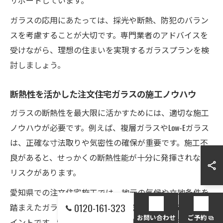
ガラスの応用にあたっては、採光や断熱、防犯のバラン
スを考慮することが大切です。専門業者のアドバイスを
受けながら、理想の住まいを実現するガラスプランを検
討しましょう。
断熱性を活かした注文住宅ガラスの施工ノウハウ
ガラスの断熱性を最大限に活かすためには、適切な施工
ノウハウが必要です。例えば、複層ガラスやLow-Eガラス
は、正確な寸法取りや気密性の確保が重要です。施工不
良があると、せっかくの断熱性能が十分に発揮されない
リスクがあります。
愛知県での注文住宅施工では、地元の気候や立地条件を
0120-161-323
踏まえたガラス選定と、信頼できる施工業者の選択がポ
お問い合わせ
ご予約
イントです。特に大板ガラスや特殊な形状のガラスを使