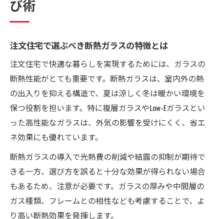
び術
注文住宅で叶える快適な断熱ガラス生活
注文住宅の断熱ガラスで得られる快適空間
注文住宅で選ぶべき断熱ガラスの特徴とは
断熱性能から考える注文住宅のガラス選定
注文住宅で快適な暮らしを実現するためには、ガラスの
法
断熱性能がとても重要です。断熱ガラスは、室内外の熱
注文住宅ならではの断熱ガラス活用アイデ
の出入りを抑える構造で、夏は涼しく冬は暖かい環境を
ア
保つ役割を担います。特に複層ガラスやLow-Eガラスとい
愛知県で人気の注文住宅ガラス断熱対策
った高性能なガラスは、外気の影響を受けにくく、省エ
断熱ガラスが注文住宅に与えるメリットを
ネ効果にも優れています。
紹介
断熱ガラスの導入で光熱費の削減や結露の抑制が期待で
断熱もデザインも両立する窓の工夫とは
きる一方、選び方を誤ると十分な効果が得られない場合
注文住宅で叶える断熱とデザインの窓づく
もあるため、注意が必要です。ガラスの厚みや中間層の
り
ガス種類、フレームとの相性なども考慮することで、よ
美しさと断熱性を兼ね備えたガラスの選択
り高い断熱効果を発揮します。