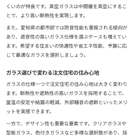
住まいの快適さを高める注文住宅のガラステク
くいのが特長です。真空ガラスは中間層を真空にするこ
ニック
とで、より高い断熱性を実現します。
注文住宅の快適性を高める最新ガラステク
また、愛知県の都市部では防音性能も重視される傾向が
ニック
あり、遮音性の高いガラス仕様を選ぶケースも増えてい
ガラス選びで差がつく注文住宅の住み心地
ます。希望する住まいの快適性や省エネ性能、予算に応
向上法
じて最適なガラスを選択しましょう。
注文住宅で実践したいガラス断熱の工夫ポ
ガラス選びで変わる注文住宅の住み心地
イント
快適な注文住宅を叶えるガラスの応用術
ガラスの仕様一つで注文住宅の住み心地は大きく変わり
ます。断熱性や遮熱性の高いガラスを採用することで、
断熱性を活かした注文住宅ガラスの施工ノ
室温の安定や結露の軽減、外部騒音の遮断といったメリ
ウハウ
ットを実感できます。
理想の断熱性能と美観を兼ね備えた窓づくり
一方で、デザイン性も重要な要素です。クリアガラスや
注文住宅で叶える断熱性と美観の両立方法
型板ガラス、色付きガラスなど多様な選択肢があり、採
断熱性能とデザイン性を備えた注文住宅窓