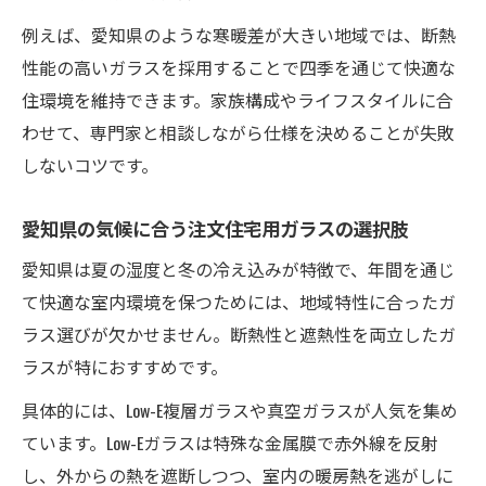
方法
例えば、愛知県のような寒暖差が大きい地域では、断熱
注文住宅の窓デザインと断熱性能の両立術
性能の高いガラスを採用することで四季を通じて快適な
デザイン性も高い注文住宅ガラスの活用法
住環境を維持できます。家族構成やライフスタイルに合
注文住宅の窓で実現する快適と美観の両立
わせて、専門家と相談しながら仕様を決めることが失敗
愛知県で注文住宅を建てるなら知りたい窓ガラ
しないコツです。
スの基礎知識
注文住宅に必要な窓ガラス基礎知識のまと
愛知県の気候に合う注文住宅用ガラスの選択肢
め
愛知県は夏の湿度と冬の冷え込みが特徴で、年間を通じ
愛知県で重視すべき注文住宅ガラスの基準
て快適な室内環境を保つためには、地域特性に合ったガ
注文住宅の窓選びに役立つガラス性能解説
ラス選びが欠かせません。断熱性と遮熱性を両立したガ
ラスが特におすすめです。
はじめての注文住宅ガラス選び基礎ポイン
ト
具体的には、Low-E複層ガラスや真空ガラスが人気を集め
窓ガラスの基礎知識が注文住宅成功の鍵と
ています。Low-Eガラスは特殊な金属膜で赤外線を反射
なる
し、外からの熱を遮断しつつ、室内の暖房熱を逃がしに