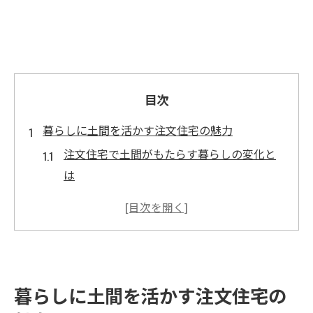
目次
暮らしに土間を活かす注文住宅の魅力
注文住宅で土間がもたらす暮らしの変化と
は
土間のある注文住宅が支持される理由を解
説
注文住宅で叶える土間空間の快適な使い方
土間付き注文住宅で日々の暮らしを豊かに
暮らしに土間を活かす注文住宅の
注文住宅の土間がもつおしゃれな魅力に注
目