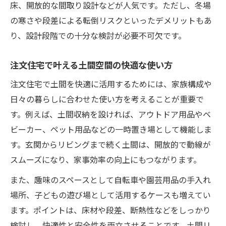
床、開放的な間取り設計などが人気です。ただし、冬場
注文住宅で土間導入時に注意するべきポイ
の寒さや段差による転倒リスクといったデメリットもあ
ント
り、設計段階での十分な検討が必要不可欠です。
土間のある家でよくある失敗と対策を紹介
注文住宅の土間で後悔しないための心得と
注文住宅で叶える土間空間の快適な使い方
は
注文住宅で土間を快適に活用するためには、家族構成や
土間のデメリットを把握し家づくりに活か
日々の暮らしに合わせた使い方を考えることが重要で
す
す。例えば、土間収納を設ければ、アウトドア用品やベ
土間間取り失敗談を活かした成功のコツ
ビーカー、ペット用品などの一時置き場として機能しま
通り土間と玄関土間の違いとベストな使い方
す。玄関からリビングまで続く土間は、開放的で動線が
スムーズになり、家事効率の向上にもつながります。
注文住宅で選ぶ通り土間と玄関土間の特徴
通り土間と玄関土間の使い分けポイント
また、趣味のスペースとして自転車や園芸用品の手入れ
注文住宅で叶える土間の最適な配置とは
場所、子どもの遊び場として活用するケースも増えてい
ます。ポイントは、床材や段差、断熱性などをしっかり
通り土間の失敗例から学ぶ間取りの工夫
検討し、快適性と安全性を両立させることです。土間リ