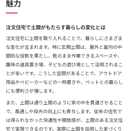
魅力
おしゃれと機能性が両立する土間間取り術
注文住宅で実現する土間のデザインアイデ
注文住宅で土間がもたらす暮らしの変化とは
ア
注文住宅に土間を取り入れることで、暮らしにさまざま
おしゃれも機能性も叶う土間間取りの工夫
な変化が生まれます。特に玄関土間は、屋外と室内の中
土間空間を活かす注文住宅の収納と動線計
間的な役割を果たし、靴のまま作業できるスペースや、
画
趣味の道具置き場、子どもの遊び場として活用されるこ
土間のある家で後悔しない間取りポイント
とが多いです。こうした空間があることで、アウトドア
注文住宅の土間で日常が快適になる設計術
用品やベビーカーなどの一時置きや、ペットとの暮らし
注文住宅で後悔しない土間リビングの工夫
にも便利さが増します。
土間リビングの失敗例から学ぶ注文住宅の
また、土間は通り土間のように家の中を貫通させること
工夫
で、風通しや採光の向上にも寄与します。従来の住宅で
注文住宅の土間リビングで後悔しない秘訣
は得られなかった快適性や開放感が、土間のある注文住
土間リビング導入前に知りたい注意点まと
宅で実現できるのです。実際に土間を採用した家づくり