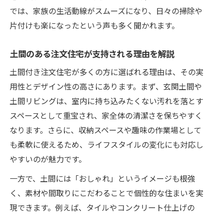
め
では、家族の生活動線がスムーズになり、日々の掃除や
注文住宅で土間リビングを快適に使う方法
片付けも楽になったという声も多く聞かれます。
土間リビングのデメリットをカバーする工
夫
土間のある注文住宅が支持される理由を解説
家族の動線に配慮した土間スペース活用法
土間付き注文住宅が多くの方に選ばれる理由は、その実
注文住宅で叶える家族に優しい土間動線設
用性とデザイン性の高さにあります。まず、玄関土間や
計
土間リビングは、室内に持ち込みたくない汚れを落とす
スペースとして重宝され、家全体の清潔さを保ちやすく
土間スペースが家族の暮らしを快適にする
なります。さらに、収納スペースや趣味の作業場として
理由
も柔軟に使えるため、ライフスタイルの変化にも対応し
注文住宅の土間で家事動線を効率化する方
やすいのが魅力です。
法
一方で、土間には「おしゃれ」というイメージも根強
子育て世帯に最適な土間活用アイデア集
く、素材や間取りにこだわることで個性的な住まいを実
バリアフリーを意識した土間スペース計画
現できます。例えば、タイルやコンクリート仕上げの
土間のある家づくり失敗しないための視点