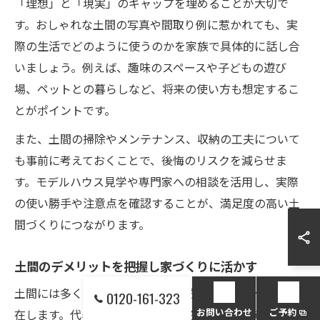
「理想」と「現実」のギャップを埋めることが大切で
す。おしゃれな土間の写真や間取り例に惹かれても、実
際の生活でどのように使うのかを家族で具体的に話し合
いましょう。例えば、趣味のスペースや子どもの遊び
場、ペットとの暮らしなど、将来の使い方も想定するこ
とがポイントです。
また、土間の掃除やメンテナンス、収納の工夫について
も事前に考えておくことで、後悔のリスクを減らせま
す。モデルハウス見学や専門家への相談を活用し、実際
の使い勝手や注意点を確認することが、満足度の高い土
間づくりにつながります。
土間のデメリットを把握し家づくりに活かす
土間には多くのメリットがある一方で、デメリットも存
0120-161-323
お問い合わせ
ご予約
在します。代表的なものとして、冬場の冷えや結露、土