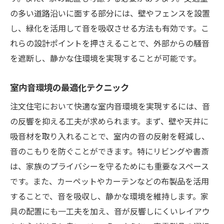
家族の生活を守る注文住宅の防音設計の重要性
の多い道路沿いに面する部分には、壁やフェンスを設置
健康に与える騒音の影響
し、緑化を活用して音を吸収させる方法も有効です。こ
子供の成長に適した音環境
れらの設計ポイントを押さえることで、外部からの騒音
高齢者のための静かな居住空間
を遮断し、静かな住環境を実現することが可能です。
生活パターンを考慮した防音設計
ペットの鳴き声対策
室内音環境の最適化テクニック
家族の絆を深める音の工夫
注文住宅において快適な室内音環境を実現するには、音
騒音をシャットアウトする注文住宅の最新防音
の反響を抑える工夫が求められます。まず、壁や天井に
素材
吸音材を取り入れることで、室内の音の反射を軽減し、
音のこもりを防ぐことができます。特にリビングや書斎
新素材の性能と導入効果
は、家族のプライバシーを守るためにも重要なスペース
環境に優しい防音素材の選び方
です。また、カーペットやカーテンなどの布製品を活用
革新的な防音技術の紹介
することで、音を吸収し、静かな環境を維持します。家
コストと効果を考えた素材選定
具の配置にも一工夫を加え、音が反響しにくいレイアウ
施工性を考慮した防音材の特徴