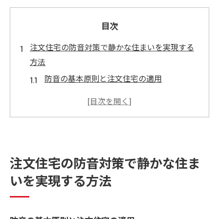
目次
注文住宅の防音対策で静かな住まいを実現する
方法
防音の基本原則と注文住宅の適用
音の特性を理解することが鍵
外部騒音を遮断するための設計ポイント
室内音環境の最適化テクニック
注文住宅における防音素材の選び方
注文住宅の防音対策で静かな住ま
防音対策の施工事例とその効果
いを実現する方法
音漏れを防ぐ注文住宅の窓設計のポイント
二重窓の効果と導入事例
窓の配置で変わる騒音対策