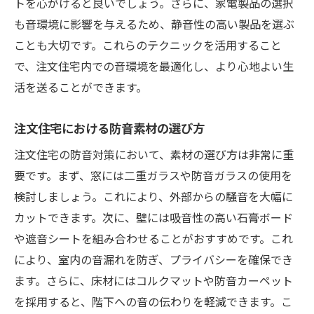
トを心がけると良いでしょう。さらに、家電製品の選択
顧客満足度の高い素材ランキング
も音環境に影響を与えるため、静音性の高い製品を選ぶ
注文住宅の防音対策で心からリラックスできる
ことも大切です。これらのテクニックを活用すること
空間へ
で、注文住宅内での音環境を最適化し、より心地よい生
活を送ることができます。
ストレスを軽減する音環境の重要性
リラクゼーション効果を高める音の工夫
注文住宅における防音素材の選び方
自然の音を活かした空間設計
注文住宅の防音対策において、素材の選び方は非常に重
音楽を楽しむための音響設計
要です。まず、窓には二重ガラスや防音ガラスの使用を
静かな空間で得られる心の安らぎ
検討しましょう。これにより、外部からの騒音を大幅に
リラックス空間の事例紹介
カットできます。次に、壁には吸音性の高い石膏ボード
や遮音シートを組み合わせることがおすすめです。これ
により、室内の音漏れを防ぎ、プライバシーを確保でき
ます。さらに、床材にはコルクマットや防音カーペット
を採用すると、階下への音の伝わりを軽減できます。こ