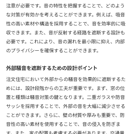
二重床構造のメリットと施工事例
注意が必要です。音の特性を把握することで、どのよう
フローリングとカーペットの組み合わせ
な対策が有効かを考えることができます。例えば、吸音
性の高い素材や構造を採用することで、音を効率的に吸
防音シートの種類と効果
収できます。また、音が反射する経路を遮断する設計も
階下への音漏れを防ぐ対策法
必要です。これにより、音の漏れを最小限に抑え、内部
床下空間を活かした防音設計
のプライバシーを確保することができます。
注文住宅でプライバシーを守る音の遮断方法
プライバシーを確保するための設計ポイン
外部騒音を遮断するための設計ポイント
ト
注文住宅において外部からの騒音を効果的に遮断するた
音の反射を防ぐためのインテリア
めには、設計段階からの工夫が重要です。まず、窓の位
パーティションを使った柔軟な間取り
置と種類は騒音対策の鍵となります。二重ガラスや防音
音の漏れを減少させる部屋の配置
サッシを採用することで、外部の音を大幅に減少させる
吸音材を活用したプライバシー保護
ことができます。さらに、壁の材質や厚みも重要で、防
音性の高い素材を使用することで、音の侵入を防ぎま
隣室の音対策に有効なアイテム
す。また、家の配置も考慮する必要があります。交通量