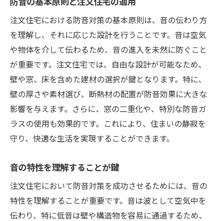
防音の基本原則と注文住宅の適用
防音ガラスの特長と選択基準
注文住宅における防音対策の基本原則は、音の伝わり方
窓枠の材質が音に与える影響
を理解し、それに応じた設計を行うことです。音は空気
開閉方式による音漏れ防止策
や物体を介して伝わるため、音の進入を未然に防ぐこと
遮音カーテンの活用法
が重要です。注文住宅では、自由な設計が可能なため、
理想の防音性を持つ注文住宅の壁構造の選び方
壁や窓、床を含めた建材の選択が鍵となります。特に、
壁材の防音性能比較
壁の厚さや素材選び、断熱材の配置が防音効果に大きな
影響を与えます。さらに、窓の二重化や、特別な防音ガ
効果的な壁構造のレイヤリング
ラスの使用も効果的です。これにより、住まいの静寂を
隣室間の音漏れを防ぐ施工法
守り、快適な生活を実現することができます。
断熱材の防音効果を活かす
壁の厚さによる遮音レベルの変化
音の特性を理解することが鍵
最新の防音技術を駆使した壁設計
注文住宅において防音対策を成功させるためには、音の
快適な空間を作る注文住宅の床防音技術
特性を理解することが重要です。音は波として空気中を
振動音を抑える床材の選び方
伝わり、特に低音は壁や構造物を容易に通過するため、