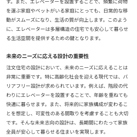
す。また、エレベーターを設置することで、頻繁に荷物
気候と地形を考慮した最適な選択
を運ぶ家庭やペットがいる家庭にとっても、日常的な移
住民のニーズを満たす提案のコツ
動がスムーズになり、生活の質が向上します。このよう
エレベーターによる地域密着型サービス
に、エレベーターは多層構造の住宅でも安心して暮らせ
快適な暮らしを支えるインフラの整備
る生活空間を提供するための鍵となります。
地域社会での新しい住まいのスタンダード
注文住宅での快適な暮らしを支えるエレベータ
未来のニーズに応える設計の重要性
ーの設置事例
注文住宅の設計において、未来のニーズに応えることは
成功事例から学ぶ設計のポイント
非常に重要です。特に高齢化社会を迎える現代では、バ
家族全員が安心して暮らせる住まい
リアフリー設計が求められています。例えば、階段の代
わりにエレベーターを設置することで、年齢を重ねても
デザイン性と機能性を兼ね備えた事例
快適に暮らせます。また、将来的に家族構成が変わるこ
多様な設計ニーズに応えるカスタマイズ
とを想定し、可変性のある間取りを考慮することも大切
エレベーター設置で実現する快適な日常
です。そんな未来志向の設計は、長期間にわたって家族
住み心地を追求した家づくりの実例
全員が安心して暮らせる住まいを実現します。