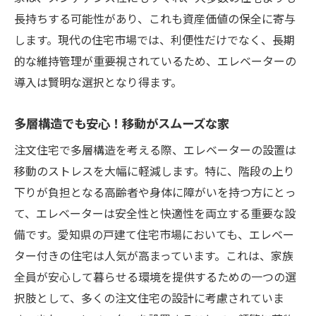
コミュニティの中での新しい役割
長持ちする可能性があり、これも資産価値の保全に寄与
します。現代の住宅市場では、利便性だけでなく、長期
未来を見据えた住まいの設計
的な維持管理が重要視されているため、エレベーターの
エレベーターが変える生活動線とデザインの可
導入は賢明な選択となり得ます。
能性
デザイン性を損なわない設置方法
多層構造でも安心！移動がスムーズな家
スペース効率を高める設計の工夫
注文住宅で多層構造を考える際、エレベーターの設置は
現代的なインテリアとの融合例
移動のストレスを大幅に軽減します。特に、階段の上り
視覚的な美しさと機能性の両立
下りが負担となる高齢者や身体に障がいを持つ方にとっ
クリエイティブな空間活用のアイデア
て、エレベーターは安全性と快適性を両立する重要な設
個性豊かな住まいを実現するために
備です。愛知県の戸建て住宅市場においても、エレベー
愛知県での注文住宅選びにおけるエレベーター
ター付きの住宅は人気が高まっています。これは、家族
の重要性
全員が安心して暮らせる環境を提供するための一つの選
択肢として、多くの注文住宅の設計に考慮されていま
地域特性に合わせた設計の重要性