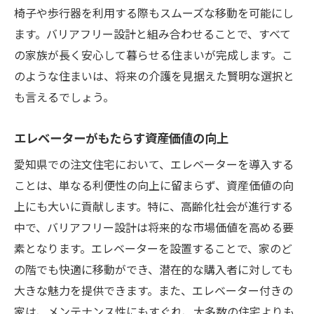
費用対効果を比較！注文住宅にエレベーターを
椅子や歩行器を利用する際もスムーズな移動を可能にし
設置する価値
ます。バリアフリー設計と組み合わせることで、すべて
初期投資とランニングコストのバランス
の家族が長く安心して暮らせる住まいが完成します。こ
長期的な視点で見る利便性の評価
のような住まいは、将来の介護を見据えた賢明な選択と
不動産価値への影響を考慮する
も言えるでしょう。
省エネ設計によるコストダウンの工夫
エレベーターがもたらす資産価値の向上
資産価値の維持と向上の秘訣
愛知県での注文住宅において、エレベーターを導入する
将来の価値を見据えた賢い選択
ことは、単なる利便性の向上に留まらず、資産価値の向
高齢化社会に対応するための注文住宅でのエレ
上にも大いに貢献します。特に、高齢化社会が進行する
ベーター活用法
中で、バリアフリー設計は将来的な市場価値を高める要
個別のニーズに応えるカスタマイズ例
素となります。エレベーターを設置することで、家のど
安全で快適な移動環境の実現方法
の階でも快適に移動ができ、潜在的な購入者に対しても
家族のライフステージの変化に対応する
大きな魅力を提供できます。また、エレベーター付きの
健康維持に役立つ住環境の提案
家は、メンテナンス性にもすぐれ、大多数の住宅よりも