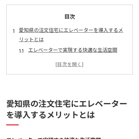
目次
愛知県の注文住宅にエレベーターを導入するメ
リットとは
エレベーターで実現する快適な生活空間
高齢者に優しい住まいづくりの第一歩
エレベーターがもたらす資産価値の向上
多層構造でも安心！移動がスムーズな家
未来のニーズに応える設計の重要性
愛知県の注文住宅にエレベーター
家族全員が安心して暮らせるために
を導入するメリットとは
エレベーター設置で叶えるバリアフリーな注文
住宅の魅力
バリアフリー設計の基本と応用