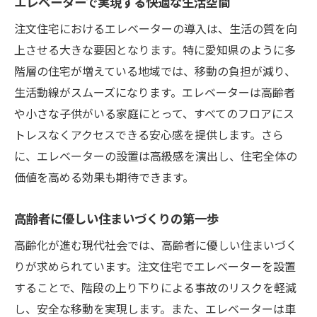
エレベーターで実現する快適な生活空間
エレベーターがもたらす自由な動線
注文住宅におけるエレベーターの導入は、生活の質を向
生活の質が向上する家づくりの秘訣
上させる大きな要因となります。特に愛知県のように多
段差のない安心感を提供する方法
階層の住宅が増えている地域では、移動の負担が減り、
身体が不自由な方への配慮が生む価値
生活動線がスムーズになります。エレベーターは高齢者
高齢化社会での需要増加を見据えて
や小さな子供がいる家庭にとって、すべてのフロアにス
注文住宅でエレベーターを取り入れる際の注意
トレスなくアクセスできる安心感を提供します。さら
点と対策
に、エレベーターの設置は高級感を演出し、住宅全体の
エレベーター設置に必要なスペースの確保
価値を高める効果も期待できます。
安全性を確保するための最新技術
高齢者に優しい住まいづくりの第一歩
設計段階での重要なチェックポイント
高齢化が進む現代社会では、高齢者に優しい住まいづく
騒音対策と快適性の両立方法
りが求められています。注文住宅でエレベーターを設置
メンテナンスのコストと頻度について
することで、階段の上り下りによる事故のリスクを軽減
耐震性能を確保するための施工方法
し、安全な移動を実現します。また、エレベーターは車