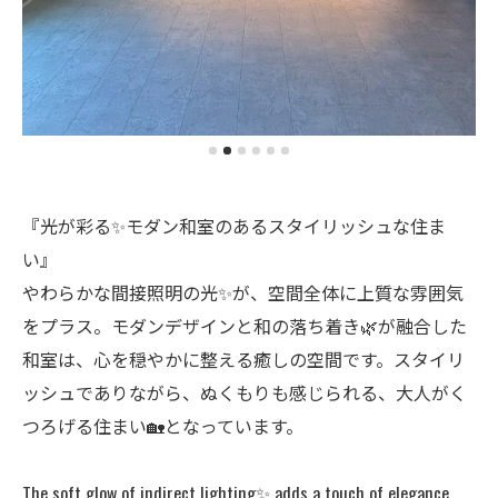
『光が彩る✨モダン和室のあるスタイリッシュな住ま
い』
やわらかな間接照明の光✨が、空間全体に上質な雰囲気
をプラス。モダンデザインと和の落ち着き🌿が融合した
和室は、心を穏やかに整える癒しの空間です。スタイリ
ッシュでありながら、ぬくもりも感じられる、大人がく
つろげる住まい🏡となっています。
The soft glow of indirect lighting✨ adds a touch of elegance