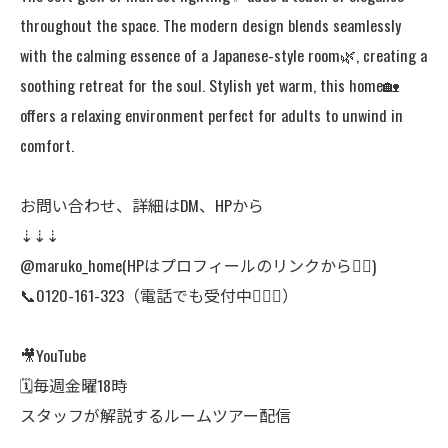
throughout the space. The modern design blends seamlessly
with the calming essence of a Japanese-style room🌿, creating a
soothing retreat for the soul. Stylish yet warm, this home🏡
offers a relaxing environment perfect for adults to unwind in
comfort.
お問い合わせ、詳細はDM、HPから
⇣⇣⇣
@maruko_home(HPはプロフィールのリンクから👆🏻)
📞0120-161-323（電話でも受付中🙆🏻‍♀️）
🎥YouTube
🗓毎週金曜18時
スタッフが解説するルームツアー配信