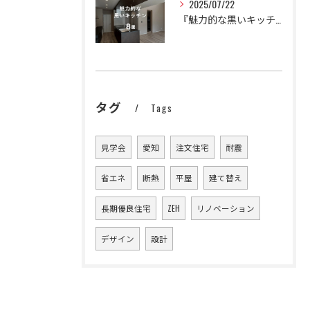
2025/07/22
『魅力的な黒いキッチン🍳🍽️』
タグ
Tags
見学会
愛知
注文住宅
耐震
省エネ
断熱
平屋
建て替え
長期優良住宅
ZEH
リノベーション
デザイン
設計