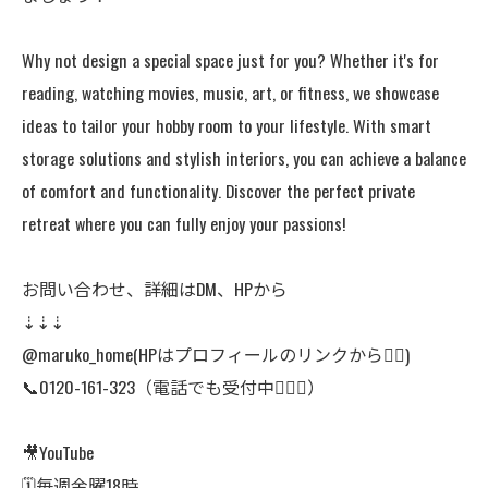
Why not design a special space just for you? Whether it's for
reading, watching movies, music, art, or fitness, we showcase
ideas to tailor your hobby room to your lifestyle. With smart
storage solutions and stylish interiors, you can achieve a balance
of comfort and functionality. Discover the perfect private
retreat where you can fully enjoy your passions!
お問い合わせ、詳細はDM、HPから
⇣⇣⇣
@maruko_home(HPはプロフィールのリンクから👆🏻)
📞0120-161-323（電話でも受付中🙆🏻‍♀️）
🎥YouTube
🗓毎週金曜18時