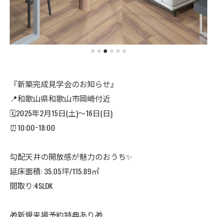
『新築完成見学会のお知らせ』
📍和歌山県和歌山市岡崎付近
🗓2025年2月15日(土)～16日(日)
⏰10:00~18:00
勾配天井の開放感が魅力のおうち✨
延床面積: 35.05坪/115.89㎡
間取り:4SLDK
🎁新規来場予約特典あり🎁