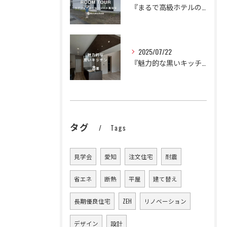
『まるで高級ホテルのように。
2025/07/22
『魅力的な黒いキッチン🍳🍽️』
タグ
Tags
見学会
愛知
注文住宅
耐震
省エネ
断熱
平屋
建て替え
長期優良住宅
ZEH
リノベーション
デザイン
設計