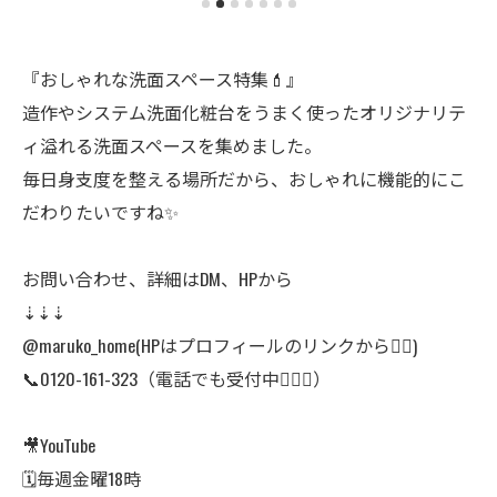
『おしゃれな洗面スペース特集💄』
造作やシステム洗面化粧台をうまく使ったオリジナリテ
ィ溢れる洗面スペースを集めました。
毎日身支度を整える場所だから、おしゃれに機能的にこ
だわりたいですね✨
お問い合わせ、詳細はDM、HPから
⇣⇣⇣
@maruko_home(HPはプロフィールのリンクから👆🏻)
📞0120-161-323（電話でも受付中🙆🏻‍♀️）
🎥YouTube
🗓毎週金曜18時