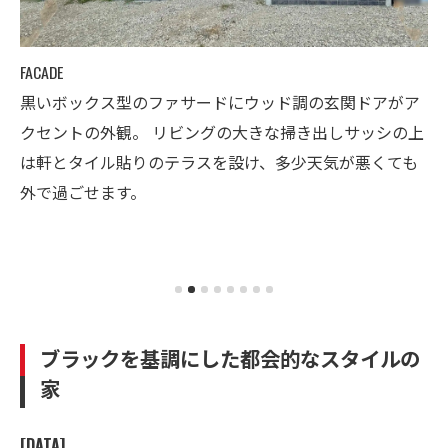
FACADE
LD
黒いボックス型のファサードにウッド調の玄関ドアがア
畳
クセントの外観。 リビングの大きな掃き出しサッシの上
る
は軒とタイル貼りのテラスを設け、多少天気が悪くても
性
外で過ごせます。
ブラックを基調にした都会的なスタイルの
家
[DATA]